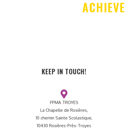
ACHIEVE
Sem massa mattis sem, at interdum magna augue eget diam.
Vestibulum ante ipsum primis in faucibus orci.
KEEP IN TOUCH!
FPMA TROYES
La Chapelle de Rosières,
10 chemin Sainte Scolastique,
10430 Rosières-Près-Troyes