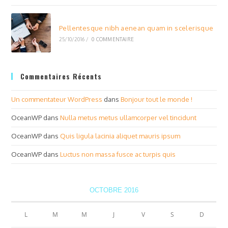
Pellentesque nibh aenean quam in scelerisque
25/10/2016
/
0 COMMENTAIRE
Commentaires Récents
Un commentateur WordPress
dans
Bonjour tout le monde !
OceanWP
dans
Nulla metus metus ullamcorper vel tincidunt
OceanWP
dans
Quis ligula lacinia aliquet mauris ipsum
OceanWP
dans
Luctus non massa fusce ac turpis quis
OCTOBRE 2016
L
M
M
J
V
S
D