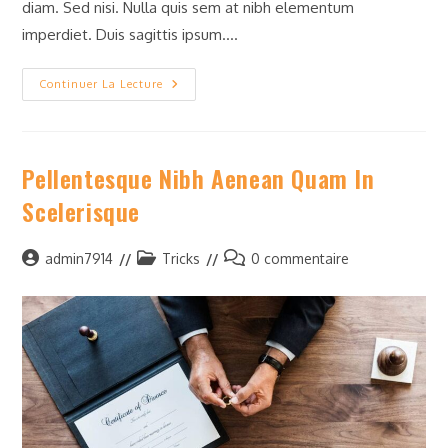
diam. Sed nisi. Nulla quis sem at nibh elementum
imperdiet. Duis sagittis ipsum.…
Conubia
Continuer La Lecture
Nostra
Per
Inceptos
Himenaeos
Pellentesque Nibh Aenean Quam In
Scelerisque
Auteur/autrice
Post
Commentaires
admin7914
Tricks
0 commentaire
de
category:
de
la
la
publication :
publication :