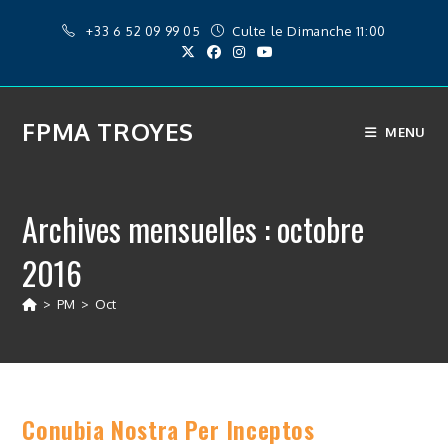
Skip
+33 6 52 09 99 05
Culte le Dimanche 11:00
to
content
FPMA TROYES
MENU
Archives mensuelles : octobre
2016
>
PM
>
Oct
Conubia Nostra Per Inceptos