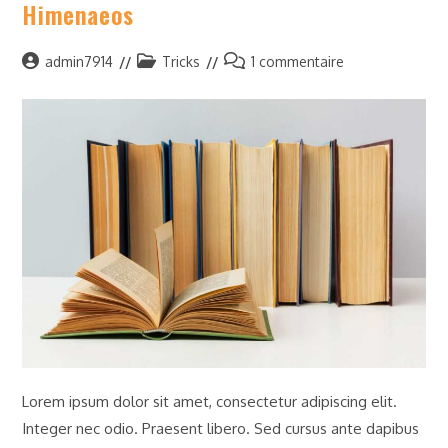
Himenaeos
Auteur/autrice
Post
Commentaires
admin7914
Tricks
1 commentaire
de
category:
de
la
la
publication :
publication :
Lorem ipsum dolor sit amet, consectetur adipiscing elit.
Integer nec odio. Praesent libero. Sed cursus ante dapibus