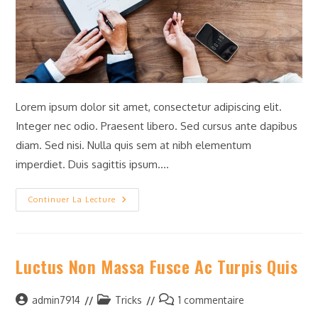
Lorem ipsum dolor sit amet, consectetur adipiscing elit.
Integer nec odio. Praesent libero. Sed cursus ante dapibus
diam. Sed nisi. Nulla quis sem at nibh elementum
imperdiet. Duis sagittis ipsum.…
Pellentesque
Continuer La Lecture
Nibh
Aenean
Quam
In
Scelerisque
Luctus Non Massa Fusce Ac Turpis Quis
Auteur/autrice
Post
Commentaires
admin7914
Tricks
1 commentaire
de
category:
de