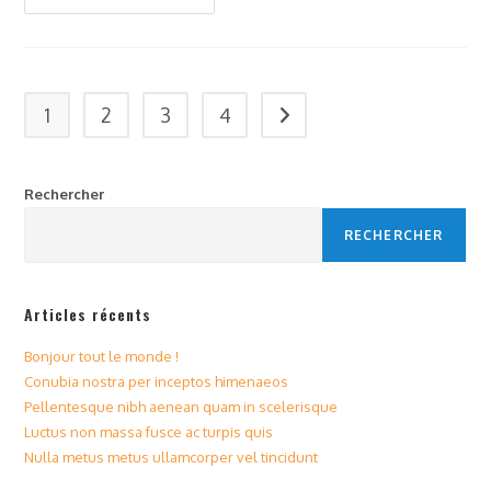
Non
Massa
Fusce
Ac
Turpis
Quis
1
2
3
4
Aller à la page suivante
Rechercher
RECHERCHER
Articles récents
Bonjour tout le monde !
Conubia nostra per inceptos himenaeos
Pellentesque nibh aenean quam in scelerisque
Luctus non massa fusce ac turpis quis
Nulla metus metus ullamcorper vel tincidunt